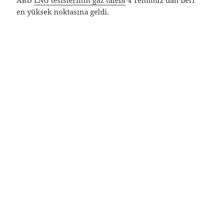
ABD
LNG tesislerinin gaz talebi
4 Temmuz’dan beri
en yüksek noktasına geldi.