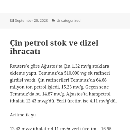
Posted
Categories
September 20, 2023
Uncategorized
on
Çin petrol stok ve dizel
ihracatı
Reuters’e göre
Ağustos’ta Çin 1.32 mv/g stoklara
ekleme
yaptı. Temmuz’da 510.000 v/g ek rafineri
girdisi vardı. Çin rafinerileri Temmuz’da 64.68
milyon ton petrol işledi, 15.23 mv/g. Geçen sene
Temmuz’da bu 14.87 mv/g. Ağustos’ta hampetrol
ithalatı 12.43 mv/g’dü. Yerli üretim ise 4.11 mv/g’dü.
Aritmetik şu
12.43 mv/g ithalat + 4.11 mv/g yerli üretim = 16.55