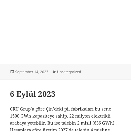
Posted
Categories
September 14, 2023
Uncategorized
on
6 Eylül 2023
CRU Grup’a göre Çin’deki pil fabrikaları bu sene
1500 GWh kapasiteye sahip,
22 milyon elektrikli
arabaya yetebilir. Bu ise talebin 2 misli (636 GWh)
.
Hesaplara göre üretim 2027’de talebin 4 misline