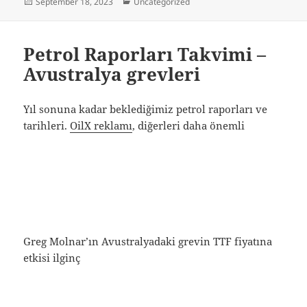
Posted
Categories
September 18, 2023
Uncategorized
on
Petrol Raporları Takvimi –
Avustralya grevleri
Yıl sonuna kadar beklediğimiz petrol raporları ve
tarihleri.
OilX reklamı
, diğerleri daha önemli
Greg Molnar’ın Avustralyadaki grevin TTF fiyatına
etkisi ilginç