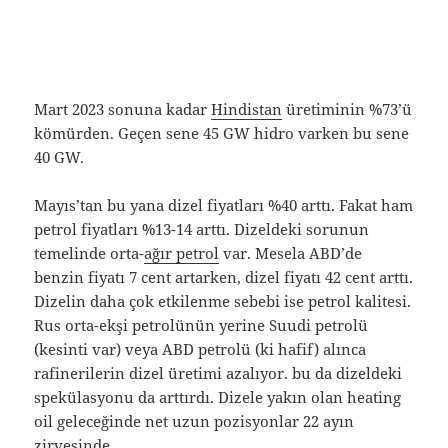
Mart 2023 sonuna kadar
Hindistan
üretiminin %73’ü
kömürden. Geçen sene 45 GW hidro varken bu sene
40 GW.
Mayıs’tan bu yana dizel fiyatları %40 arttı. Fakat ham
petrol fiyatları %13-14 arttı. Dizeldeki sorunun
temelinde orta-
ağır petrol
var. Mesela ABD’de
benzin fiyatı 7 cent artarken, dizel fiyatı 42 cent arttı.
Dizelin daha çok etkilenme sebebi ise petrol kalitesi.
Rus orta-ekşi petrolünün yerine Suudi petrolü
(kesinti var) veya ABD petrolü (ki hafif) alınca
rafinerilerin dizel üretimi azalıyor. bu da dizeldeki
spekülasyonu da arttırdı. Dizele yakın olan heating
oil geleceğinde net uzun pozisyonlar 22 ayın
zirvesinde.