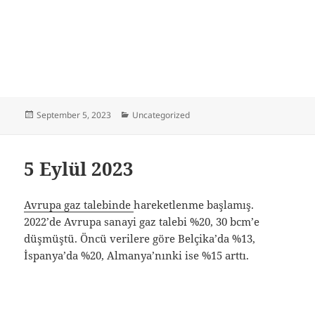
Posted
Categories
September 5, 2023
Uncategorized
on
5 Eylül 2023
Avrupa gaz talebinde
hareketlenme başlamış.
2022’de Avrupa sanayi gaz talebi %20, 30 bcm’e
düşmüştü. Öncü verilere göre Belçika’da %13,
İspanya’da %20, Almanya’nınki ise %15 arttı.